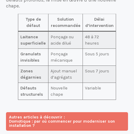
chape.
Type de
Solution
Délai
Coût
défaut
recommandée
d’intervention
indicati
Laitance
Ponçage ou
48 à 72
15-25
superficielle
acide dilué
heures
€/m²
Granulats
Ponçage
Sous 5 jours
30-45
invisibles
mécanique
€/m²
Zones
Ajout manuel
Sous 7 jours
40-60
dégarnies
d’agrégats
€/m²
Défauts
Nouvelle
Variable
80-150
structurels
chape
€/m²
Autres articles à découvrir :
Domotique : par où commencer pour moderniser son
installation ?