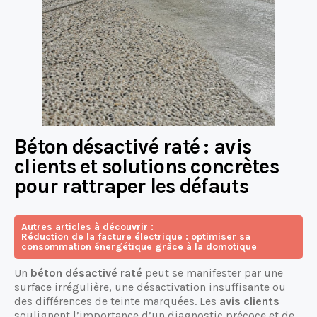
Béton désactivé raté : avis
clients et solutions concrètes
pour rattraper les défauts
Autres articles à découvrir :
Réduction de la facture électrique : optimiser sa
consommation énergétique grâce à la domotique
Un
béton désactivé raté
peut se manifester par une
surface irrégulière, une désactivation insuffisante ou
des différences de teinte marquées. Les
avis clients
soulignent l’importance d’un diagnostic précoce et de