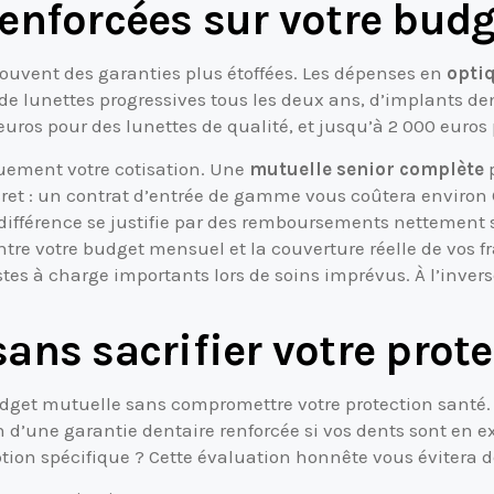
renforcées sur votre bud
souvent des garanties plus étoffées. Les dépenses en
optiq
e lunettes progressives tous les deux ans, d’implants den
uros pour des lunettes de qualité, et jusqu’à 2 000 euros
quement votre cotisation. Une
mutuelle senior complète
p
et : un contrat d’entrée de gamme vous coûtera environ 
différence se justifie par des remboursements nettement s
ntre votre budget mensuel et la couverture réelle de vos fr
stes à charge importants lors de soins imprévus. À l’inver
ans sacrifier votre prot
udget mutuelle sans compromettre votre protection santé.
d’une garantie dentaire renforcée si vos dents sont en ex
ion spécifique ? Cette évaluation honnête vous évitera de