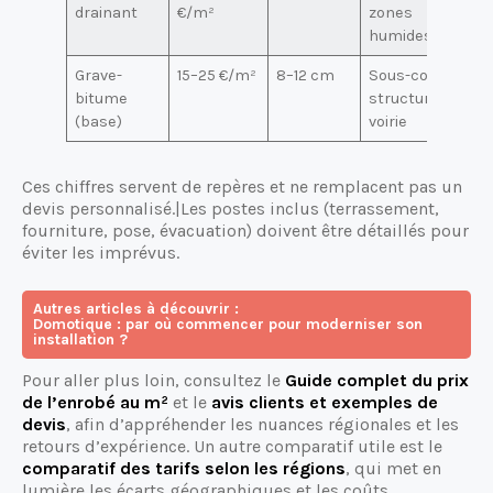
drainant
€/m²
zones
humides
Grave-
15–25 €/m²
8–12 cm
Sous-couche
bitume
structurelle,
(base)
voirie
Ces chiffres servent de repères et ne remplacent pas un
devis personnalisé.|Les postes inclus (terrassement,
fourniture, pose, évacuation) doivent être détaillés pour
éviter les imprévus.
Autres articles à découvrir :
Domotique : par où commencer pour moderniser son
installation ?
Pour aller plus loin, consultez le
Guide complet du prix
de l’enrobé au m²
et le
avis clients et exemples de
devis
, afin d’appréhender les nuances régionales et les
retours d’expérience. Un autre comparatif utile est le
comparatif des tarifs selon les régions
, qui met en
lumière les écarts géographiques et les coûts