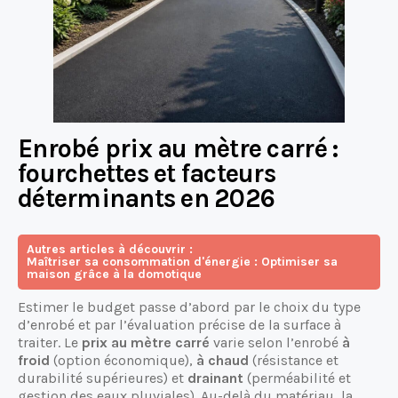
Enrobé prix au mètre carré :
fourchettes et facteurs
déterminants en 2026
Autres articles à découvrir :
Maîtriser sa consommation d'énergie : Optimiser sa
maison grâce à la domotique
Estimer le budget passe d’abord par le choix du type
d’enrobé et par l’évaluation précise de la surface à
traiter. Le
prix au mètre carré
varie selon l’enrobé
à
froid
(option économique),
à chaud
(résistance et
durabilité supérieures) et
drainant
(perméabilité et
gestion des eaux pluviales). Au-delà du matériau, la