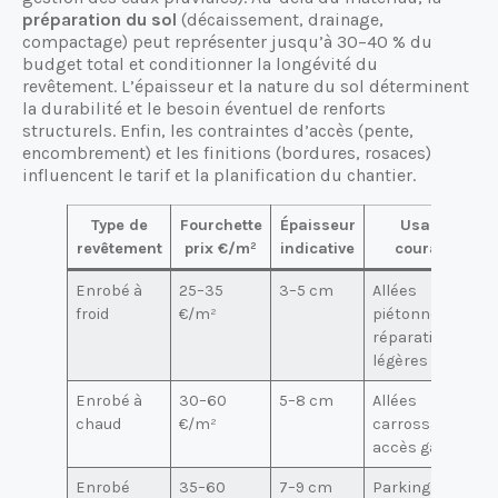
préparation du sol
(décaissement, drainage,
compactage) peut représenter jusqu’à 30–40 % du
budget total et conditionner la longévité du
revêtement. L’épaisseur et la nature du sol déterminent
la durabilité et le besoin éventuel de renforts
structurels. Enfin, les contraintes d’accès (pente,
encombrement) et les finitions (bordures, rosaces)
influencent le tarif et la planification du chantier.
Type de
Fourchette
Épaisseur
Usage
revêtement
prix €/m²
indicative
courant
Enrobé à
25–35
3–5 cm
Allées
froid
€/m²
piétonnes,
réparations
légères
Enrobé à
30–60
5–8 cm
Allées
chaud
€/m²
carrossables,
accès garage
Enrobé
35–60
7–9 cm
Parkings,