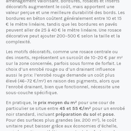
aménagement valorisant. Bordures, rosaces et inserts
décoratifs augmentent le coût, mais apportent une
valeur perçue et une meilleure durabilité des bords. Les
bordures en béton coûtent généralement entre 10 et 15
€ le mètre linéaire, tandis que les bordures en pavés
peuvent aller de 25 à 40 € le mètre linéaire. Une rosace
décorative peut ajouter 200–500 € selon la taille et la
complexité.
Les motifs décoratifs, comme une rosace centrale ou
des inserts, représentent un surcoût de 10–20 € par m²
sur la zone concernée, parfois sous forme de forfait. Le
choix d’un enrobé rouge ou d’un drainant influence
aussi le prix: l’enrobé rouge demande un coût plus
élevé (46–72 €/m²) en raison des pigments, alors que
l’enrobé drainant, bien que fonctionnel, nécessite une
sous-couche spécifique.
En pratique, le
prix moyen du m²
pour une cour de
particulier se situe entre
45 et 55 €/m²
pour un enrobé
noir standard, incluant
préparation du sol
et
pose
.
Pour des surfaces plus grandes (ex. 200 m²), le coût
unitaire peut baisser grâce aux économies d’échelle,