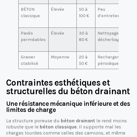
BÉTON
Élevée
50 à
Peu
L
classique
100 €
d’entretien
n
f
Pavés
Élevée
30 à
Nettoyage et
P
perméables
80 €
désherbage
e
v
Gravier
Moyenne
20 à
Rechargement
A
stabilisé
50 €
périodique
Contraintes esthétiques et
structurelles du béton drainant
Une résistance mécanique inférieure et des
limites de charge
La structure poreuse du
béton drainant
le rend moins
robuste que le
béton classique
. Il supporte mal les
charges lourdes comme celles des camions, et même