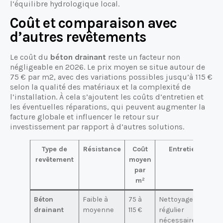
l’équilibre hydrologique local.
Coût et comparaison avec
d’autres revêtements
Le coût du
béton drainant
reste un facteur non
négligeable en 2026. Le prix moyen se situe autour de
75 € par m2, avec des variations possibles jusqu’à 115 €
selon la qualité des matériaux et la complexité de
l’installation. À cela s’ajoutent les coûts d’entretien et
les éventuelles réparations, qui peuvent augmenter la
facture globale et influencer le retour sur
investissement par rapport à d’autres solutions.
Type de
Résistance
Coût
Entretien
revêtement
moyen
par
m²
Béton
Faible à
75 à
Nettoyage
G
drainant
moyenne
115 €
régulier
p
nécessaire