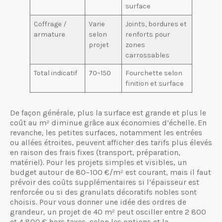
surface
Coffrage /
Varie
Joints, bordures et
armature
selon
renforts pour
projet
zones
carrossables
Total indicatif
70–150
Fourchette selon
finition et surface
De façon générale, plus la surface est grande et plus le
coût au m² diminue grâce aux économies d’échelle. En
revanche, les petites surfaces, notamment les entrées
ou allées étroites, peuvent afficher des tarifs plus élevés
en raison des frais fixes (transport, préparation,
matériel). Pour les projets simples et visibles, un
budget autour de 80–100 €/m² est courant, mais il faut
prévoir des coûts supplémentaires si l’épaisseur est
renforcée ou si des granulats décoratifs nobles sont
choisis. Pour vous donner une idée des ordres de
grandeur, un projet de 40 m² peut osciller entre 2 800
et 4 800 € hors taxes, selon les options et la