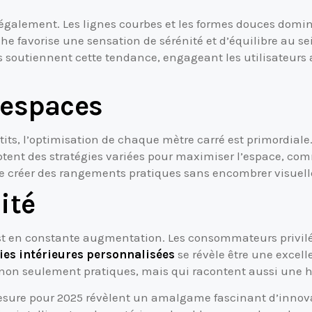
également. Les lignes courbes et les formes douces domine
he favorise une sensation de sérénité et d’équilibre au se
ses soutiennent cette tendance, engageant les utilisateurs
 espaces
its, l’optimisation de chaque mètre carré est primordiale. 
ptent des stratégies variées pour maximiser l’espace, com
de créer des rangements pratiques sans encombrer visuell
ité
t en constante augmentation. Les consommateurs privilég
es intérieures personnalisées
se révèle être une excell
 non seulement pratiques, mais qui racontent aussi une hi
esure pour 2025 révèlent un amalgame fascinant d’innovat